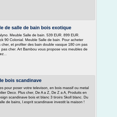
 de salle de bain bois exotique
Galyno. Meuble Salle de bain. 539 EUR. 899 EUR.
ck 90 Colonial. Meuble Salle de bain. Pour acheter
s cher, et profiter des bain double vasque 180 cm pas
ue pas cher. Art Bambou vous propose vos meubles de
ez...
le bois scandinave
pour poser votre televison, en bois massif ou metal
ilier Deco. Plus cher, De A a Z, De Z a A, Produits en
gn scandinave bois et blanc 3 tiroirs Skoll blanc. Du
lle de bains, l.esprit scandinave investit la maison !