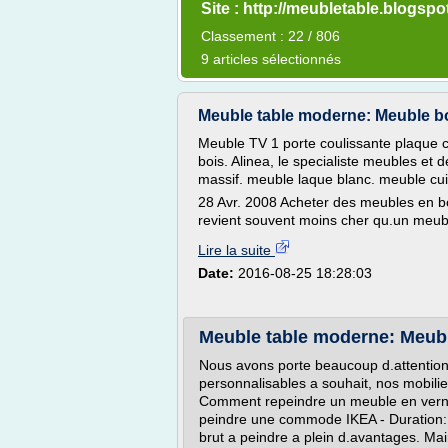
Site : http://meubletable.blogsp
Classement : 22 / 806
9 articles sélectionnés
Meuble table moderne: Meuble bo
Meuble TV 1 porte coulissante plaque 
bois. Alinea, le specialiste meubles et
massif. meuble laque blanc. meuble cu
28 Avr. 2008 Acheter des meubles en bo
revient souvent moins cher qu.un meuble
Lire la suite
Date:
2016-08-25 18:28:03
Meuble table moderne: Meubl
Nous avons porte beaucoup d.attention
personnalisables a souhait, nos mobilier
Comment repeindre un meuble en vern
peindre une commode IKEA - Duration: 
brut a peindre a plein d.avantages. Mai