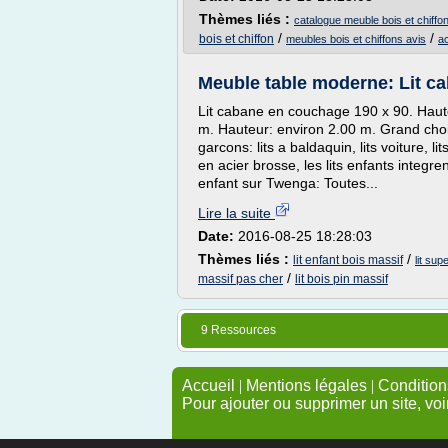
Thèmes liés :
catalogue meuble bois et chiffo
/
/
bois et chiffon
meubles bois et chiffons avis
ac
Meuble table moderne: Lit c
Lit cabane en couchage 190 x 90. Haut
m. Hauteur: environ 2.00 m. Grand choix
garcons: lits a baldaquin, lits voiture,
en acier brosse, les lits enfants integr
enfant sur Twenga: Toutes...
Lire la suite
Date:
2016-08-25 18:28:03
Thèmes liés :
/
lit enfant bois massif
lit su
/
massif pas cher
lit bois pin massif
9 Ressources
Accueil
|
Mentions légales
|
Conditions
Pour ajouter ou supprimer un site, voi