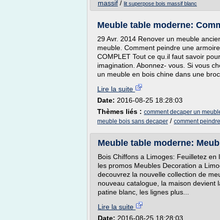
massif
/
lit superpose bois massif blanc
Meuble table moderne: Comm
29 Avr. 2014 Renover un meuble ancien 
meuble. Comment peindre une armoire e
COMPLET Tout ce qu.il faut savoir pour 
imagination. Abonnez- vous. Si vous ch
un meuble en bois chine dans une broca
Lire la suite
Date:
2016-08-25 18:28:03
Thèmes liés :
comment decaper un meuble 
/
meuble bois sans decaper
comment peindre
Meuble table moderne: Meubl
Bois Chiffons a Limoges: Feuilletez en 
les promos Meubles Decoration a Limoge
decouvrez la nouvelle collection de meu
nouveau catalogue, la maison devient l
patine blanc, les lignes plus...
Lire la suite
Date:
2016-08-25 18:28:03