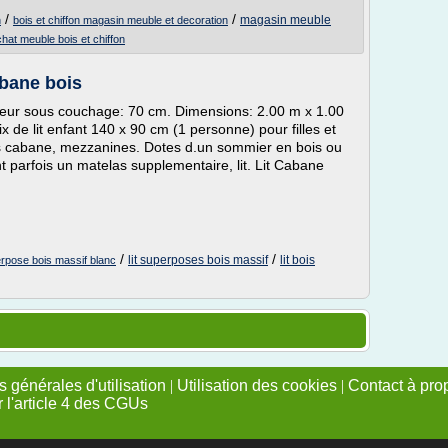
/
/
magasin meuble
n
bois et chiffon magasin meuble et decoration
hat meuble bois et chiffon
abane bois
eur sous couchage: 70 cm. Dimensions: 2.00 m x 1.00
 de lit enfant 140 x 90 cm (1 personne) pour filles et
 lits cabane, mezzanines. Dotes d.un sommier en bois ou
ent parfois un matelas supplementaire, lit. Lit Cabane
/
/
lit superposes bois massif
lit bois
perpose bois massif blanc
 générales d'utilisation
|
Utilisation des cookies
|
Contact à pro
r l'article 4 des CGUs