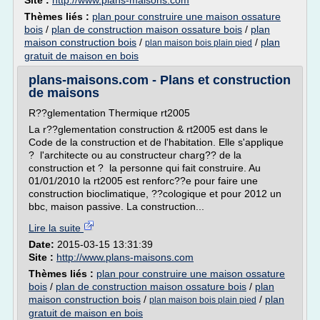
Site :
http://www.plans-maisons.com
Thèmes liés :
plan pour construire une maison ossature
bois
/
plan de construction maison ossature bois
/
plan
maison construction bois
/
/
plan
plan maison bois plain pied
gratuit de maison en bois
plans-maisons.com - Plans et construction
de maisons
R??glementation Thermique rt2005
La r??glementation construction & rt2005 est dans le
Code de la construction et de l'habitation. Elle s'applique
? l'architecte ou au constructeur charg?? de la
construction et ? la personne qui fait construire. Au
01/01/2010 la rt2005 est renforc??e pour faire une
construction bioclimatique, ??cologique et pour 2012 un
bbc, maison passive. La construction...
Lire la suite
Date:
2015-03-15 13:31:39
Site :
http://www.plans-maisons.com
Thèmes liés :
plan pour construire une maison ossature
bois
/
plan de construction maison ossature bois
/
plan
maison construction bois
/
/
plan
plan maison bois plain pied
gratuit de maison en bois