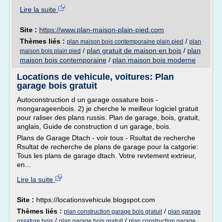
Lire la suite
Site :
https://www.plan-maison-plain-pied.com
Thèmes liés :
/
plan maison bois contemporaine plain pied
plan
/
plan gratuit de maison en bois
/
plan
maison bois plain pied
maison bois contemporaine
/
plan maison bois moderne
Locations de vehicule, voitures: Plan
garage bois gratuit
Autoconstruction d un garage ossature bois -
mongarageenbois. 2) je cherche le meilleur logiciel gratuit
pour raliser des plans russis. Plan de garage, bois, gratuit,
anglais, Guide de construction d un garage, bois.
Plans de Garage Dtach - voir tous - Rsultat de recherche
Rsultat de recherche de plans de garage pour la catgorie:
Tous les plans de garage dtach. Votre revtement extrieur,
en...
Lire la suite
Site :
https://locationsvehicule.blogspot.com
Thèmes liés :
/
plan construction garage bois gratuit
plan garage
/
/
ossature bois
plan garage bois gratuit
plan construction garage