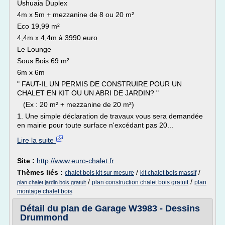
Ushuaia Duplex
4m x 5m + mezzanine de 8 ou 20 m²
Eco 19,99 m²
4,4m x 4,4m à 3990 euro
Le Lounge
Sous Bois 69 m²
6m x 6m
" FAUT-IL UN PERMIS DE CONSTRUIRE POUR UN
CHALET EN KIT OU UN ABRI DE JARDIN? "
(Ex : 20 m² + mezzanine de 20 m²)
1. Une simple déclaration de travaux vous sera demandée
en mairie pour toute surface n'excédant pas 20...
Lire la suite
Site :
http://www.euro-chalet.fr
Thèmes liés :
/
/
chalet bois kit sur mesure
kit chalet bois massif
/
/
plan construction chalet bois gratuit
plan
plan chalet jardin bois gratuit
montage chalet bois
Détail du plan de Garage W3983 - Dessins
Drummond