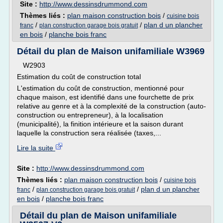
Site :
http://www.dessinsdrummond.com
Thèmes liés :
plan maison construction bois
/
cuisine bois
/
/
plan d un plancher
franc
plan construction garage bois gratuit
en bois
/
planche bois franc
Détail du plan de Maison unifamiliale W3969
W2903
Estimation du coût de construction total
L'estimation du coût de construction, mentionné pour
chaque maison, est identifié dans une fourchette de prix
relative au genre et à la complexité de la construction (auto-
construction ou entrepreneur), à la localisation
(municipalité), la finition intérieure et la saison durant
laquelle la construction sera réalisée (taxes,...
Lire la suite
Site :
http://www.dessinsdrummond.com
Thèmes liés :
plan maison construction bois
/
cuisine bois
/
/
plan d un plancher
franc
plan construction garage bois gratuit
en bois
/
planche bois franc
Détail du plan de Maison unifamiliale