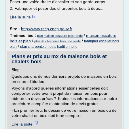
Poser une volée droite d'escalier et son garde-corps.
2. Fabriquer et poser des charpentes bois à deux...
Lire la suite
Site :
http://www.rncp.cncp.gouv.fr
Thèmes liés :
/
maison ossature
plan maison ossature bois ronde
bois et plan
/
/
fabriquer escalier bois
plan de charpente bois une pente
/
plan
plan charpente en bois traditionnelle
Plans et prix au m2 de maisons bois et
chalets bois
Blog
Quelques uns de nos derniers projets de maisons en bois
en cours d'études.
Voyons d'abord quelles informations essentielles doit
comporter votre avant projet de maison en bois pour
obtenir un devis précis ? Toutes les informations sur notre
procédure complète d'obtention de devis gratuit.
- En premier lieu, le dessin de votre maison en bois ou de
votre chalet en bois doit tenir compte...
Lire la suite