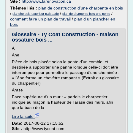
Site :
http://www.larenovation.ca
Thèmes liés :
plan de construction d'une charpente en bois
/
/
/
planche bois exterieur palissade
plan de charpente bois une pente
comment faire un plan de travail
/
plan d un plancher en
bois
Glossaire - Ty Coat Construction - maison
ossature bois ...
A
Ane
Pièce de bois placée selon la pente d'un comble, et
destinée à supporter une panne lorsque celle-ci doit être
interrompue pour permettre le passage d'une cheminée :
« l'âne forme un chevêtre rampant » (Extrait du glossaire
du charpentier)
Arase
Face supérieure d'un mur : « parfois le charpentier
indique au maçon la hauteur de l'arase des murs, afin
que la base de la...
Lire la suite
Date:
2017-08-12 17:15:52
Site :
http://www.tycoat.com