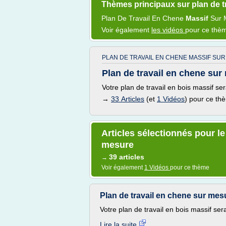
Thèmes principaux sur plan de t
Plan
De
Travail
En
Chene
Massif
Sur
Voir également
les vidéos
pour ce thè
PLAN DE TRAVAIL EN CHENE MASSIF SU
Plan de travail en chene sur 
Votre plan de travail en bois massif se
→
33 Articles
(et
1 Vidéos
) pour ce th
Articles sélectionnés pour le
mesure
39 articles
→
Voir également
1 Vidéos
pour ce thème
Plan de travail en chene sur mesu
Votre plan de travail en bois massif ser
Lire la suite