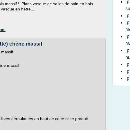
p
ois massif !. Plans vasque de salles de bain en bois
su
 vasque en hetre...
p
p
m
com
p
ette) chêne massif
ma
p
e massif
hu
p
hêne massif
p
p
 listes déroulantes en haut de cette fiche produit.