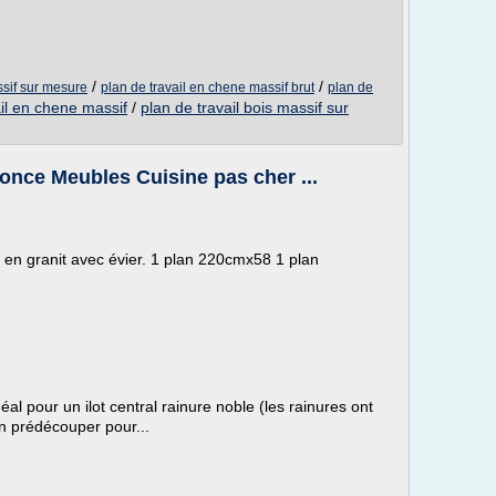
/
/
ssif sur mesure
plan de travail en chene massif brut
plan de
ail en chene massif
/
plan de travail bois massif sur
nonce Meubles Cuisine pas cher ...
e en granit avec évier. 1 plan 220cmx58 1 plan
éal pour un ilot central rainure noble (les rainures ont
an prédécouper pour...