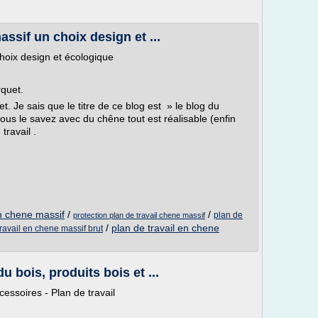
assif un choix design et ...
choix design et écologique
rquet.
. Je sais que le titre de ce blog est » le blog du
s le savez avec du chêne tout est réalisable (enfin
ravail .
en chene massif
/
/
plan de
protection plan de travail chene massif
/
plan de travail en chene
travail en chene massif brut
u bois, produits bois et ...
cessoires - Plan de travail