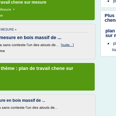
p
ravail chene sur mesure
Mesure
•
Plus
me
chen
R MESURE »
plan
sur 
mesure en bois massif de ...
p
ra sans conteste l'un des atouts de...
[suite...]
s
ème
 thème : plan de travail chene sur
re en bois massif de ...
a sans conteste l'un des atouts de...