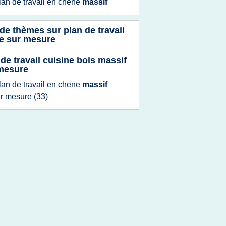
lan
de
travail
en
chene
massif
 de thèmes sur
plan de travail
e sur mesure
 de travail cuisine bois massif
mesure
lan
de
travail
en
chene
massif
ur
mesure
(33)