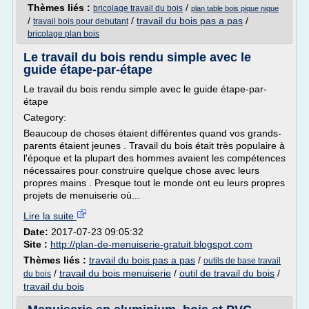
Thèmes liés :
/
bricolage travail du bois
plan table bois pique nique
/
/
travail du bois pas a pas
/
travail bois pour debutant
bricolage plan bois
Le travail du bois rendu simple avec le
guide étape-par-étape
Le travail du bois rendu simple avec le guide étape-par-
étape
Category:
Beaucoup de choses étaient différentes quand vos grands-
parents étaient jeunes . Travail du bois était très populaire à
l'époque et la plupart des hommes avaient les compétences
nécessaires pour construire quelque chose avec leurs
propres mains . Presque tout le monde ont eu leurs propres
projets de menuiserie où...
Lire la suite
Date:
2017-07-23 09:05:32
Site :
http://plan-de-menuiserie-gratuit.blogspot.com
Thèmes liés :
travail du bois pas a pas
/
outils de base travail
/
travail du bois menuiserie
/
outil de travail du bois
/
du bois
travail du bois