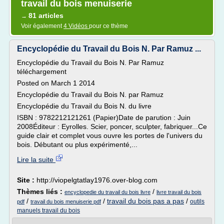
travail du bois menuiserie
81 articles
→
Voir également
4 Vidéos
pour ce thème
Encyclopédie du Travail du Bois N. Par Ramuz ...
Encyclopédie du Travail du Bois N. Par Ramuz
téléchargement
Posted on March 1 2014
Encyclopédie du Travail du Bois N. par Ramuz
Encyclopédie du Travail du Bois N. du livre
ISBN : 9782212121261 (Papier)Date de parution : Juin
2008Éditeur : Eyrolles. Scier, poncer, sculpter, fabriquer...Ce
guide clair et complet vous ouvre les portes de l'univers du
bois. Débutant ou plus expérimenté,...
Lire la suite
Site :
http://viopelgtatlay1976.over-blog.com
Thèmes liés :
/
encyclopedie du travail du bois livre
livre travail du bois
/
/
travail du bois pas a pas
/
outils
pdf
travail du bois menuiserie pdf
manuels travail du bois