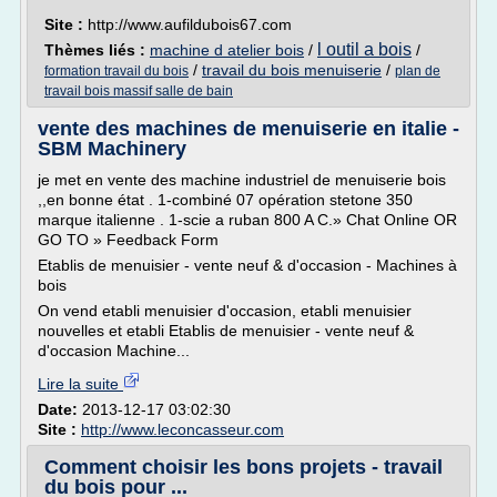
Site :
http://www.aufildubois67.com
l outil a bois
Thèmes liés :
machine d atelier bois
/
/
/
travail du bois menuiserie
/
formation travail du bois
plan de
travail bois massif salle de bain
vente des machines de menuiserie en italie -
SBM Machinery
je met en vente des machine industriel de menuiserie bois
,,en bonne état . 1-combiné 07 opération stetone 350
marque italienne . 1-scie a ruban 800 A C.» Chat Online OR
GO TO » Feedback Form
Etablis de menuisier - vente neuf & d'occasion - Machines à
bois
On vend etabli menuisier d'occasion, etabli menuisier
nouvelles et etabli Etablis de menuisier - vente neuf &
d'occasion Machine...
Lire la suite
Date:
2013-12-17 03:02:30
Site :
http://www.leconcasseur.com
Comment choisir les bons projets - travail
du bois pour ...