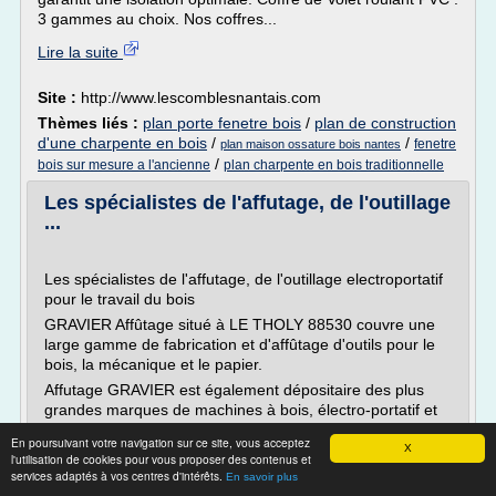
3 gammes au choix. Nos coffres...
Lire la suite
Site :
http://www.lescomblesnantais.com
Thèmes liés :
plan porte fenetre bois
/
plan de construction
d'une charpente en bois
/
/
fenetre
plan maison ossature bois nantes
/
bois sur mesure a l'ancienne
plan charpente en bois traditionnelle
Les spécialistes de l'affutage, de l'outillage
...
Les spécialistes de l'affutage, de l'outillage electroportatif
pour le travail du bois
GRAVIER Affûtage situé à LE THOLY 88530 couvre une
large gamme de fabrication et d'affûtage d'outils pour le
bois, la mécanique et le papier.
Affutage GRAVIER est également dépositaire des plus
grandes marques de machines à bois, électro-portatif et
outillage de menuiserie.
En poursuivant votre navigation sur ce site, vous acceptez
X
La boutique des pros et des passionnés du bois.
l'utilisation de cookies pour vous proposer des contenus et
services adaptés à vos centres d'intérêts.
En savoir plus
Bienvenue sur le...