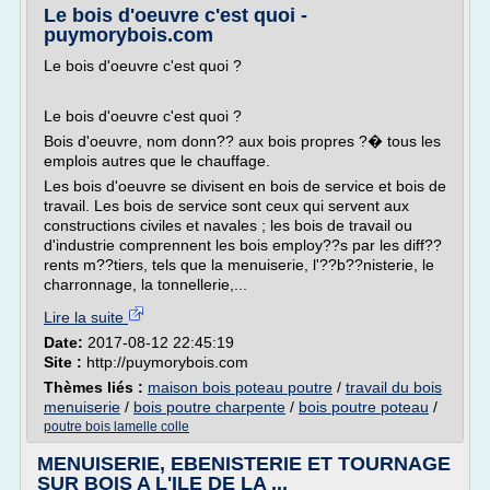
Le bois d'oeuvre c'est quoi -
puymorybois.com
Le bois d'oeuvre c'est quoi ?
Le bois d'oeuvre c'est quoi ?
Bois d'oeuvre, nom donn?? aux bois propres ?� tous les
emplois autres que le chauffage.
Les bois d'oeuvre se divisent en bois de service et bois de
travail. Les bois de service sont ceux qui servent aux
constructions civiles et navales ; les bois de travail ou
d'industrie comprennent les bois employ??s par les diff??
rents m??tiers, tels que la menuiserie, l'??b??nisterie, le
charronnage, la tonnellerie,...
Lire la suite
Date:
2017-08-12 22:45:19
Site :
http://puymorybois.com
Thèmes liés :
maison bois poteau poutre
/
travail du bois
menuiserie
/
bois poutre charpente
/
bois poutre poteau
/
poutre bois lamelle colle
MENUISERIE, EBENISTERIE ET TOURNAGE
SUR BOIS A L'ILE DE LA ...