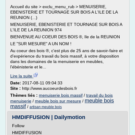
Accueil du site > exclu_menu_rub > MENUISERIE,
EBENISTERIE ET TOURNAGE SUR BOIS A L'ILE DE LA
REUNION (...)
MENUISERIE, EBENISTERIE ET TOURNAGE SUR BOIS A
L'ILE DE LA REUNION 974
BIENVENUE AU COEUR DES BOIS ®, Ile de la REUNION
LE "SUR MESURE" A UN NOM !
Au coeur des bois ®, c'est plus de 25 ans de savoir-faire et
d'expérience du travail du bois massif, à votre disposition
dans les domaines de la menuiserie en meubles,
l'ébénisterie et le...
Lire la suite
Date:
2017-08-11 09:04:33
Site :
http://www.aucoeurdesbois.fr
Thèmes liés :
menuiserie bois massif
/
travail du bois
meuble bois
menuiserie
/
meuble bois sur mesure
/
massif
/
artisan meuble bois
HMDIFFUSION | Dailymotion
Follow
HMDIFFUSION