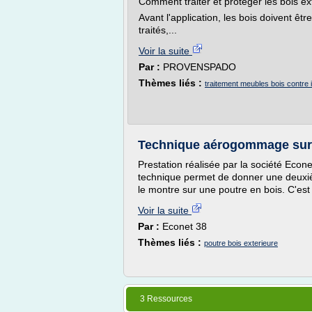
Comment traiter et protéger les bois ext
Avant l'application, les bois doivent êt
traités,...
Voir la suite
Par :
PROVENSPADO
Thèmes liés :
traitement meubles bois contre 
Technique aérogommage sur p
Prestation réalisée par la société Econe
technique permet de donner une deuxiè
le montre sur une poutre en bois. C'est
Voir la suite
Par :
Econet 38
Thèmes liés :
poutre bois exterieure
3 Ressources