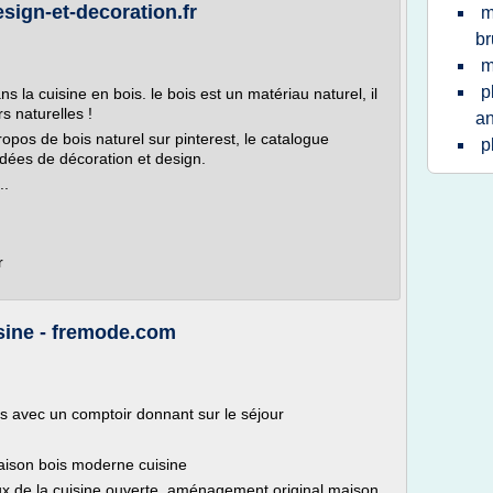
esign-et-decoration.fr
m
br
m
p
s la cuisine en bois. le bois est un matériau naturel, il
s naturelles !
an
opos de bois naturel sur pinterest, le catalogue
p
- idées de décoration et design.
..
r
sine - fremode.com
is avec un comptoir donnant sur le séjour
maison bois moderne cuisine
ux de la cuisine ouverte. aménagement original maison