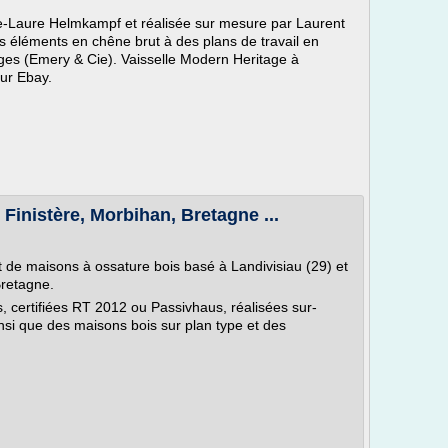
rie-Laure Helmkampf et réalisée sur mesure par Laurent
s éléments en chêne brut à des plans de travail en
iges (Emery & Cie). Vaisselle Modern Heritage à
sur Ebay.
Finistère, Morbihan, Bretagne ...
t de maisons à ossature bois basé à Landivisiau (29) et
Bretagne.
 certifiées RT 2012 ou Passivhaus, réalisées sur-
insi que des maisons bois sur plan type et des