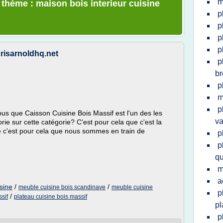
m
 thème : maison bois interieur cuisine
p
p
p
p
risarnoldhq.net
p
br
p
m
p
us que Caisson Cuisine Bois Massif est l'un des les
v
rie sur cette catégorie? C'est pour cela que c'est la
ue c'est pour cela que nous sommes en train de
p
p
q
m
a
isine
/
/
meuble cuisine bois scandinave
meuble cuisine
p
/
sif
plateau cuisine bois massif
pl
p