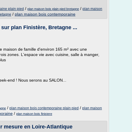
/
/
aine plain pied
plan maison
plan maison bois plain pied bretagne
/
plan maison bois contemporaine
retagne
ur plan Finistère, Bretagne ...
 maison de famille d'environ 165 m² avec une
rois zones. L'espace vie avec cuisine, salle à manger,
plus
ek-end ! Nous serons au SALON...
/
/
plan maison bois contemporaine plain pied
plan maison
tagne
poraine
/
plan maison bois finistere
r mesure en Loire-Atlantique