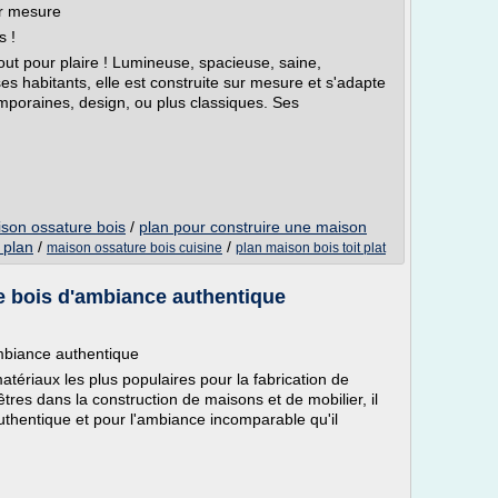
ur mesure
s !
out pour plaire ! Lumineuse, spacieuse, saine,
es habitants, elle est construite sur mesure et s'adapte
temporaines, design, ou plus classiques. Ses
ison ossature bois
/
plan pour construire une maison
 plan
/
/
maison ossature bois cuisine
plan maison bois toit plat
 bois d'ambiance authentique
mbiance authentique
atériaux les plus populaires pour la fabrication de
tres dans la construction de maisons et de mobilier, il
authentique et pour l'ambiance incomparable qu'il