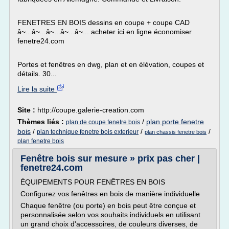
FENETRES EN BOIS dessins en coupe + coupe CAD
â~...â~...â~...â~...â~... acheter ici en ligne économiser
fenetre24.com
Portes et fenêtres en dwg, plan et en élévation, coupes et
détails. 30...
Lire la suite
Site :
http://coupe.galerie-creation.com
Thèmes liés :
/
plan porte fenetre
plan de coupe fenetre bois
bois
/
/
/
plan technique fenetre bois exterieur
plan chassis fenetre bois
plan fenetre bois
Fenêtre bois sur mesure » prix pas cher |
fenetre24.com
ÉQUIPEMENTS POUR FENÊTRES EN BOIS
Configurez vos fenêtres en bois de manière individuelle
Chaque fenêtre (ou porte) en bois peut être conçue et
personnalisée selon vos souhaits individuels en utilisant
un grand choix d'accessoires, de couleurs diverses, de