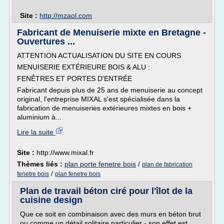
Site :
http://mzaol.com
Fabricant de Menuiserie mixte en Bretagne -
Ouvertures ...
ATTENTION ACTUALISATION DU SITE EN COURS
MENUISERIE EXTÉRIEURE BOIS & ALU :
FENÊTRES ET PORTES D'ENTRÉE
Fabricant depuis plus de 25 ans de menuiserie au concept
original, l'entreprise MIXAL s'est spécialisée dans la
fabrication de menuiseries extérieures mixtes en bois +
aluminium à...
Lire la suite
Site :
http://www.mixal.fr
Thèmes liés :
plan porte fenetre bois
/
plan de fabrication
/
fenetre bois
plan fenetre bois
Plan de travail béton ciré pour l'îlot de la
cuisine design
Que ce soit en combinaison avec des murs en béton brut
ou comme un détail solitaire particulier - son effet est