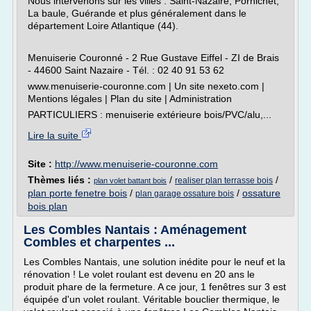
Nous intervenons sur les villes : Saint-Nazaire, Pornichet,
La baule, Guérande et plus généralement dans le
département Loire Atlantique (44).
Menuiserie Couronné - 2 Rue Gustave Eiffel - ZI de Brais
- 44600 Saint Nazaire - Tél. : 02 40 91 53 62
www.menuiserie-couronne.com | Un site nexeto.com |
Mentions légales | Plan du site | Administration
PARTICULIERS : menuiserie extérieure bois/PVC/alu,...
Lire la suite
Site :
http://www.menuiserie-couronne.com
Thèmes liés :
/
/
realiser plan terrasse bois
plan volet battant bois
plan porte fenetre bois
/
/
ossature
plan garage ossature bois
bois plan
Les Combles Nantais : Aménagement
Combles et charpentes ...
Les Combles Nantais, une solution inédite pour le neuf et la
rénovation ! Le volet roulant est devenu en 20 ans le
produit phare de la fermeture. A ce jour, 1 fenêtres sur 3 est
équipée d'un volet roulant. Véritable bouclier thermique, le