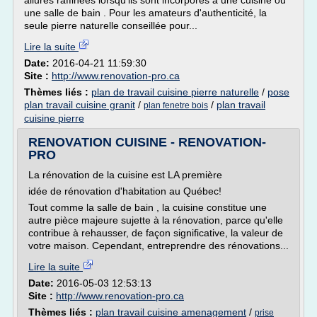
allures raffinées lorsqu'ils sont incorporés à une cuisine ou
une salle de bain . Pour les amateurs d'authenticité, la
seule pierre naturelle conseillée pour...
Lire la suite
Date:
2016-04-21 11:59:30
Site :
http://www.renovation-pro.ca
Thèmes liés :
plan de travail cuisine pierre naturelle
/
pose
plan travail cuisine granit
/
/
plan travail
plan fenetre bois
cuisine pierre
RENOVATION CUISINE - RENOVATION-
PRO
La rénovation de la cuisine est LA première
idée de rénovation d'habitation au Québec!
Tout comme la salle de bain , la cuisine constitue une
autre pièce majeure sujette à la rénovation, parce qu'elle
contribue à rehausser, de façon significative, la valeur de
votre maison. Cependant, entreprendre des rénovations...
Lire la suite
Date:
2016-05-03 12:53:13
Site :
http://www.renovation-pro.ca
Thèmes liés :
plan travail cuisine amenagement
/
prise