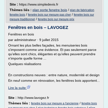
Site :
https://www.simpledevis.fr
Thèmes liés :
plan porte fenetre bois
/
plan de fabrication
/
/
fenetre bois
fenetre bois sur mesure pas cher
fenetre bois sur
/
mesure traditionnel
fenetre bois sur mesure prix
Fenêtres en bois – LAVOGEZ
Fenêtres en bois
par administrateur · 9 juillet 2015
Ornant les plus belles façades, les menuiseries bois
s'imposent comme une évidence. Et pas seulement parce
qu'elles sont chics, élégantes et qu'elles peuvent prendre
n'importe quelle forme ...
Quelques réalisations
En constructions neuves : entre nature, modernité et design
En neuf comme en rénovation, les fenêtres bois apportent...
Lire la suite
Site :
http://www.lavogez.fr
Thèmes liés :
/
fenetre bois sur mesure a l'ancienne
fenetre bois
/
/
plan