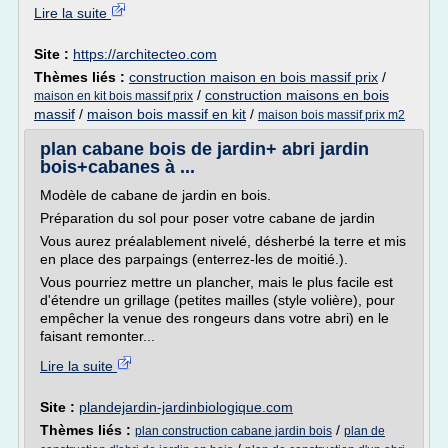
Lire la suite
Site :
https://architecteo.com
Thèmes liés :
construction maison en bois massif prix
/
/
construction maisons en bois
maison en kit bois massif prix
massif
/
maison bois massif en kit
/
maison bois massif prix m2
plan cabane bois de jardin+ abri jardin
bois+cabanes à ...
Modèle de cabane de jardin en bois.
Préparation du sol pour poser votre cabane de jardin
Vous aurez préalablement nivelé, désherbé la terre et mis
en place des parpaings (enterrez-les de moitié.).
Vous pourriez mettre un plancher, mais le plus facile est
d'étendre un grillage (petites mailles (style volière), pour
empêcher la venue des rongeurs dans votre abri) en le
faisant remonter...
Lire la suite
Site :
plandejardin-jardinbiologique.com
Thèmes liés :
/
plan construction cabane jardin bois
plan de