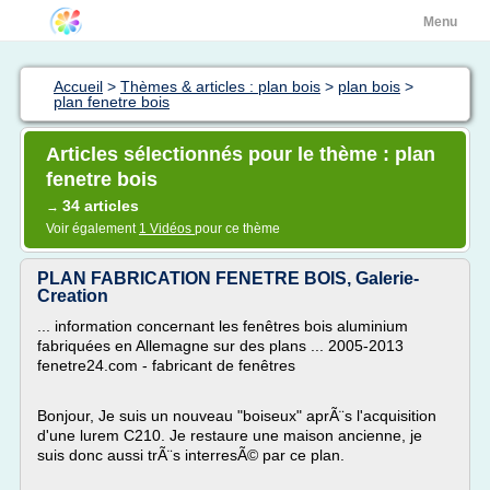
Menu
Accueil
>
Thèmes & articles : plan bois
>
plan bois
>
plan fenetre bois
Articles sélectionnés pour le thème : plan
fenetre bois
34 articles
→
Voir également
1 Vidéos
pour ce thème
PLAN FABRICATION FENETRE BOIS, Galerie-
Creation
... information concernant les fenêtres bois aluminium
fabriquées en Allemagne sur des plans ... 2005-2013
fenetre24.com - fabricant de fenêtres
Bonjour, Je suis un nouveau "boiseux" aprÃ¨s l'acquisition
d'une lurem C210. Je restaure une maison ancienne, je
suis donc aussi trÃ¨s interresÃ© par ce plan.