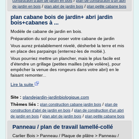
/
construction d'abri de jardin en bois
plan de construction d'un abri
/
/
de jardin en bois
plan abri de jardin bois
plan petite cabane bois
plan cabane bois de jardin+ abri jardin
bois+cabanes à ...
Modèle de cabane de jardin en bois.
Préparation du sol pour poser votre cabane de jardin
Vous aurez préalablement nivelé, désherbé la terre et mis
en place des parpaings (enterrez-les de moitié.).
Vous pourriez mettre un plancher, mais le plus facile est
d'étendre un grillage (petites mailles (style volière), pour
empêcher la venue des rongeurs dans votre abri) en le
faisant remonter...
Lire la suite
Site :
plandejardin-jardinbiologique.com
Thèmes liés :
/
plan construction cabane jardin bois
plan de
/
construction d'abri de jardin en bois
plan de construction d'un abri
/
/
de jardin en bois
plan abri de jardin bois
plan petite cabane bois
Panneau / plan de travail lamellé-collé
Carlier Bois > Panneau / Plaque de plâtre > Panneau /