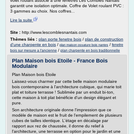
volet roulant associé à une fenêtres Les Combles Nantais
garantit une isolation optimale. Coffre de Volet roulant PVC :
3 gammes au choix. Nos coffres...
Lire la suite
Site :
http://www.lescomblesnantais.com
Thèmes liés :
plan porte fenetre bois
/
plan de construction
d'une charpente en bois
/
/
fenetre
plan maison ossature bois nantes
/
bois sur mesure a l'ancienne
plan charpente en bois traditionnelle
Plan Maison bois Etoile - France Bois
Modulaire
Plan Maison bois Etoile
Laissez-vous charmer par cette belle maison modulaire
bois contemporaine à l'architecture cubique, qui marie toit
plat et toiture terrasse ! Sublimée par un enduit bi-ton,
cette maison à toit plat bénéficie d'un design élégant et
pure.
Son architecture originale donne l'impression que ce
modèle de maison est le fruit de l'empilement de plusieurs
cubes de tailles identique. L'étage en décalage par
rapport aux rez de chaussée, il donne du relief à
l'architecture, une terrasse en option pour le jardin et une