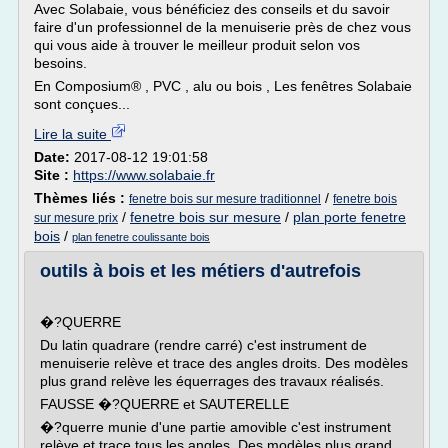
Avec Solabaie, vous bénéficiez des conseils et du savoir
faire d'un professionnel de la menuiserie près de chez vous
qui vous aide à trouver le meilleur produit selon vos
besoins.
En Composium® , PVC , alu ou bois , Les fenêtres Solabaie
sont conçues...
Lire la suite
Date:
2017-08-12 19:01:58
Site :
https://www.solabaie.fr
Thèmes liés :
/
fenetre bois sur mesure traditionnel
fenetre bois
/
fenetre bois sur mesure
/
plan porte fenetre
sur mesure prix
bois
/
plan fenetre coulissante bois
outils à bois et les métiers d'autrefois
�?QUERRE
Du latin quadrare (rendre carré) c'est instrument de
menuiserie relève et trace des angles droits. Des modèles
plus grand relève les équerrages des travaux réalisés.
FAUSSE �?QUERRE et SAUTERELLE
�?querre munie d'une partie amovible c'est instrument
relève et trace tous les angles. Des modèles plus grand