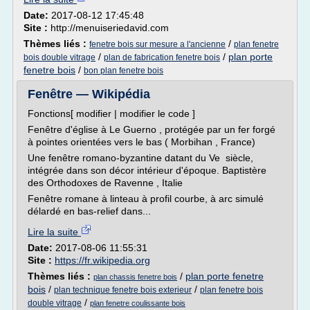
Date:
2017-08-12 17:45:48
Site :
http://menuiseriedavid.com
Thèmes liés :
/
fenetre bois sur mesure a l'ancienne
plan fenetre
/
/
plan porte
bois double vitrage
plan de fabrication fenetre bois
fenetre bois
/
bon plan fenetre bois
Fenêtre — Wikipédia
Fonctions[ modifier | modifier le code ]
Fenêtre d'église à Le Guerno , protégée par un fer forgé
à pointes orientées vers le bas ( Morbihan , France)
Une fenêtre romano-byzantine datant du Ve siècle,
intégrée dans son décor intérieur d'époque. Baptistère
des Orthodoxes de Ravenne , Italie
Fenêtre romane à linteau à profil courbe, à arc simulé
délardé en bas-relief dans...
Lire la suite
Date:
2017-08-06 11:55:31
Site :
https://fr.wikipedia.org
Thèmes liés :
/
plan porte fenetre
plan chassis fenetre bois
bois
/
/
plan technique fenetre bois exterieur
plan fenetre bois
/
double vitrage
plan fenetre coulissante bois