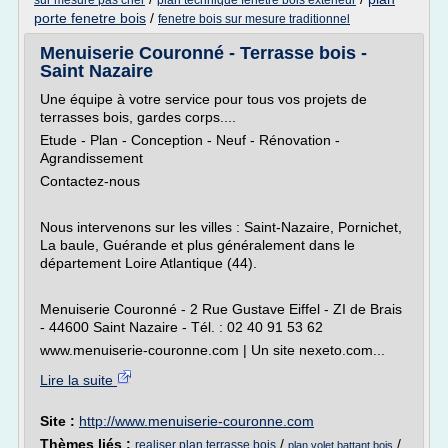
sur mesure pas cher
plan technique fenetre bois exterieur
porte fenetre bois
/
fenetre bois sur mesure traditionnel
Menuiserie Couronné - Terrasse bois -
Saint Nazaire
Une équipe à votre service pour tous vos projets de
terrasses bois, gardes corps....
Etude - Plan - Conception - Neuf - Rénovation -
Agrandissement
Contactez-nous
Nous intervenons sur les villes : Saint-Nazaire, Pornichet,
La baule, Guérande et plus généralement dans le
département Loire Atlantique (44).
Menuiserie Couronné - 2 Rue Gustave Eiffel - ZI de Brais
- 44600 Saint Nazaire - Tél. : 02 40 91 53 62
www.menuiserie-couronne.com | Un site nexeto.com...
Lire la suite
Site :
http://www.menuiserie-couronne.com
Thèmes liés :
/
/
realiser plan terrasse bois
plan volet battant bois