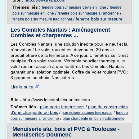
Site :
http://www.tryba.com
Thèmes liés :
/
fenetre bois sur mesure devis en ligne
fenetre
/
/
bois sur mesure en ligne
fenetre bois sur mesure a l'ancienne
/
fenetre bois sur mesure
fenetre bois sur mesure traditionnel
Les Combles Nantais : Aménagement
Combles et charpentes ...
Les Combles Nantais, une solution inédite pour le neuf et la
rénovation ! Le volet roulant est devenu en 20 ans le
produit phare de la fermeture. A ce jour, 1 fenêtres sur 3 est
équipée d'un volet roulant. Véritable bouclier thermique, le
volet roulant associé à une fenêtres Les Combles Nantais
garantit une isolation optimale. Coffre de Volet roulant PVC :
3 gammes au choix. Nos coffres...
Lire la suite
Site :
http://www.lescomblesnantais.com
Thèmes liés :
plan porte fenetre bois
/
plan de construction
d'une charpente en bois
/
/
fenetre
plan maison ossature bois nantes
/
bois sur mesure a l'ancienne
plan charpente en bois traditionnelle
Menuiserie alu, bois et PVC à Toulouse -
Menuiseries Doumenc