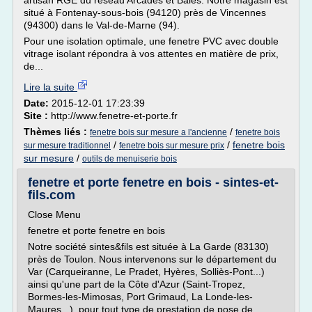
artisan RGE du reseau Arcades et Baies. Notre magasin est
situé à Fontenay-sous-bois (94120) près de Vincennes
(94300) dans le Val-de-Marne (94).
Pour une isolation optimale, une fenetre PVC avec double
vitrage isolant répondra à vos attentes en matière de prix,
de...
Lire la suite
Date:
2015-12-01 17:23:39
Site :
http://www.fenetre-et-porte.fr
Thèmes liés :
/
fenetre bois sur mesure a l'ancienne
fenetre bois
/
/
fenetre bois
sur mesure traditionnel
fenetre bois sur mesure prix
sur mesure
/
outils de menuiserie bois
fenetre et porte fenetre en bois - sintes-et-
fils.com
Close Menu
fenetre et porte fenetre en bois
Notre société sintes&fils est située à La Garde (83130)
près de Toulon. Nous intervenons sur le département du
Var (Carqueiranne, Le Pradet, Hyères, Solliès-Pont...)
ainsi qu'une part de la Côte d'Azur (Saint-Tropez,
Bormes-les-Mimosas, Port Grimaud, La Londe-les-
Maures...), pour tout type de prestation de pose de