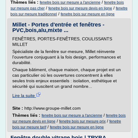
Thèmes liés :
/
fenetre bois sur mesure a l'ancienne
fenetre bois
/
/
sur mesure pas cher
fenetre bois sur mesure devis en ligne
fenetre
/
bois sur mesure traditionnel
fenetre bois sur mesure en ligne
Millet - Portes d'entrée et fenêtres -
PVC,bois,alu,mixte ...
FENÊTRES, PORTES-FENÊTRES, COULISSANTS
MILLET
Spécialiste de la fenêtre sur-mesure, Millet réinvente
l'ouverture conjuguant à la fois design, performances et
durabilité.
Chaque bâtiment, chaque maison, chaque projet est un
cas particulier où les ouvertures concentrent à elles
seules trois enjeux essentiels : isolation, esthétique et
sécurité qui suscitent un grand nombre...
Lire la suite
Site :
http://www.groupe-millet.com
Thèmes liés :
/
fenetre bois sur mesure a l'ancienne
fenetre bois
/
/
sur mesure devis en ligne
fenetre bois sur mesure prix
fenetre
/
bois sur mesure tarif
fenetre bois sur mesure en ligne
Fenêtre double vitrage bois | TRYBA