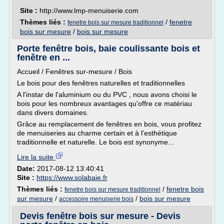
Site :
http://www.lmp-menuiserie.com
Thèmes liés :
/
fenetre
fenetre bois sur mesure traditionnel
bois sur mesure
/
bois sur mesure
Porte fenêtre bois, baie coulissante bois et
fenêtre en ...
Accueil / Fenêtres sur-mesure / Bois
Le bois pour des fenêtres naturelles et traditionnelles
A l'instar de l'aluminium ou du PVC , nous avons choisi le
bois pour les nombreux avantages qu'offre ce matériau
dans divers domaines.
Grâce au remplacement de fenêtres en bois, vous profitez
de menuiseries au charme certain et à l'esthétique
traditionnelle et naturelle. Le bois est synonyme...
Lire la suite
Date:
2017-08-12 13:40:41
Site :
https://www.solabaie.fr
Thèmes liés :
/
fenetre bois
fenetre bois sur mesure traditionnel
sur mesure
/
/
bois sur mesure
accessoire menuiserie bois
Devis fenêtre bois sur mesure - Devis