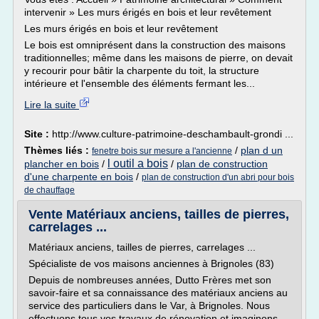
intervenir » Les murs érigés en bois et leur revêtement
Les murs érigés en bois et leur revêtement
Le bois est omniprésent dans la construction des maisons
traditionnelles; même dans les maisons de pierre, on devait
y recourir pour bâtir la charpente du toit, la structure
intérieure et l'ensemble des éléments fermant les...
Lire la suite
Site :
http://www.culture-patrimoine-deschambault-grondi ...
Thèmes liés :
/
plan d un
fenetre bois sur mesure a l'ancienne
l outil a bois
plancher en bois
/
/
plan de construction
d'une charpente en bois
/
plan de construction d'un abri pour bois
de chauffage
Vente Matériaux anciens, tailles de pierres,
carrelages ...
Matériaux anciens, tailles de pierres, carrelages ...
Spécialiste de vos maisons anciennes à Brignoles (83)
Depuis de nombreuses années, Dutto Frères met son
savoir-faire et sa connaissance des matériaux anciens au
service des particuliers dans le Var, à Brignoles. Nous
effectuons tous vos travaux de rénovation et imaginons