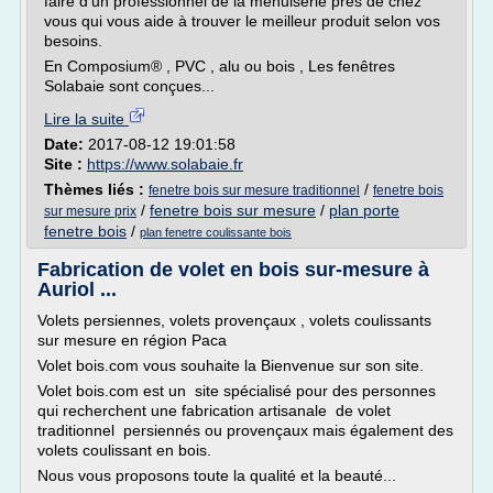
faire d'un professionnel de la menuiserie près de chez
vous qui vous aide à trouver le meilleur produit selon vos
besoins.
En Composium® , PVC , alu ou bois , Les fenêtres
Solabaie sont conçues...
Lire la suite
Date:
2017-08-12 19:01:58
Site :
https://www.solabaie.fr
Thèmes liés :
/
fenetre bois sur mesure traditionnel
fenetre bois
/
fenetre bois sur mesure
/
plan porte
sur mesure prix
fenetre bois
/
plan fenetre coulissante bois
Fabrication de volet en bois sur-mesure à
Auriol ...
Volets persiennes, volets provençaux , volets coulissants
sur mesure en région Paca
Volet bois.com vous souhaite la Bienvenue sur son site.
Volet bois.com est un site spécialisé pour des personnes
qui recherchent une fabrication artisanale de volet
traditionnel persiennés ou provençaux mais également des
volets coulissant en bois.
Nous vous proposons toute la qualité et la beauté...