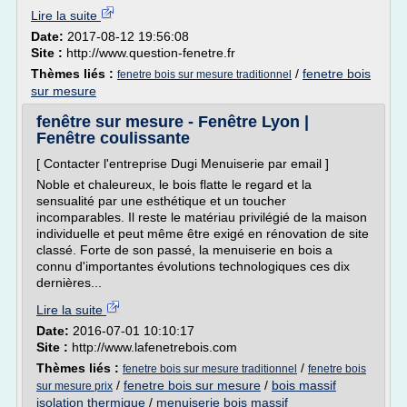
Lire la suite
Date:
2017-08-12 19:56:08
Site :
http://www.question-fenetre.fr
Thèmes liés :
/
fenetre bois
fenetre bois sur mesure traditionnel
sur mesure
fenêtre sur mesure - Fenêtre Lyon |
Fenêtre coulissante
[ Contacter l'entreprise Dugi Menuiserie par email ]
Noble et chaleureux, le bois flatte le regard et la
sensualité par une esthétique et un toucher
incomparables. Il reste le matériau privilégié de la maison
individuelle et peut même être exigé en rénovation de site
classé. Forte de son passé, la menuiserie en bois a
connu d'importantes évolutions technologiques ces dix
dernières...
Lire la suite
Date:
2016-07-01 10:10:17
Site :
http://www.lafenetrebois.com
Thèmes liés :
/
fenetre bois sur mesure traditionnel
fenetre bois
/
fenetre bois sur mesure
/
bois massif
sur mesure prix
isolation thermique
/
menuiserie bois massif