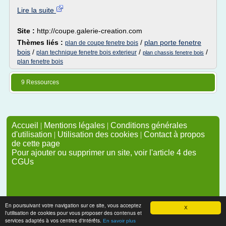
Lire la suite
Site :
http://coupe.galerie-creation.com
Thèmes liés :
/
plan porte fenetre
plan de coupe fenetre bois
bois
/
/
/
plan technique fenetre bois exterieur
plan chassis fenetre bois
plan fenetre bois
9 Ressources
Accueil
|
Mentions légales
|
Conditions générales
d'utilisation
|
Utilisation des cookies
|
Contact à propos
de cette page
Pour ajouter ou supprimer un site, voir l'article 4 des
CGUs
En poursuivant votre navigation sur ce site, vous acceptez
X
l'utilisation de cookies pour vous proposer des contenus et
services adaptés à vos centres d'intérêts.
En savoir plus