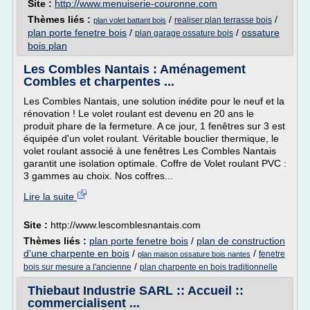
Site :
http://www.menuiserie-couronne.com
Thèmes liés :
/
/
realiser plan terrasse bois
plan volet battant bois
plan porte fenetre bois
/
/
ossature
plan garage ossature bois
bois plan
Les Combles Nantais : Aménagement
Combles et charpentes ...
Les Combles Nantais, une solution inédite pour le neuf et la
rénovation ! Le volet roulant est devenu en 20 ans le
produit phare de la fermeture. A ce jour, 1 fenêtres sur 3 est
équipée d'un volet roulant. Véritable bouclier thermique, le
volet roulant associé à une fenêtres Les Combles Nantais
garantit une isolation optimale. Coffre de Volet roulant PVC :
3 gammes au choix. Nos coffres...
Lire la suite
Site :
http://www.lescomblesnantais.com
Thèmes liés :
plan porte fenetre bois
/
plan de construction
d'une charpente en bois
/
/
fenetre
plan maison ossature bois nantes
/
bois sur mesure a l'ancienne
plan charpente en bois traditionnelle
Thiebaut Industrie SARL :: Accueil ::
commercialisent ...