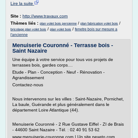
Lire la suite
Site :
http://www.travaux.com
Thèmes liés :
/
/
plan volet bois persienne
plan fabrication volet bois
/
/
fenetre bois sur mesure a
bricolage plan volet bois
plan volet bois
l'ancienne
Menuiserie Couronné - Terrasse bois -
Saint Nazaire
Une équipe à votre service pour tous vos projets de
terrasses bois, gardes corps....
Etude - Plan - Conception - Neuf - Rénovation -
Agrandissement
Contactez-nous
Nous intervenons sur les villes : Saint-Nazaire, Pornichet,
La baule, Guérande et plus généralement dans le
département Loire Atlantique (44).
Menuiserie Couronné - 2 Rue Gustave Eiffel - ZI de Brais
- 44600 Saint Nazaire - Tél. : 02 40 91 53 62
www.menuiserie-couronne.com | Un site nexeto.com...