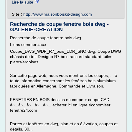
Lire la suite
Site :
http://www.maisonboiskit-design.com
Recherche de coupe fenetre bois dwg -
GALERIE-CREATION
Recherche de coupe fenetre bois dwg
Liens commerciaux
Coupe_DWG_WDF_R7_bois_EDR_SNO.dwg. Coupe DWG
châssis de toit Designo R7 bois raccord standard tuiles
plates/ardoises
Sur cette page web, nous vous montrons les coupes, ... à
toute information concernant les fenêtres bois aluminium
fabriquées en Allemagne. Commande et Livraison.
FENETRES EN BOIS dessins en coupe + coupe CAD
â~...â~...â~...â~...â~... acheter ici en ligne économiser
fenetre24.com
Portes et fenêtres en dwg, plan et en élévation, coupes et
détails. 30...