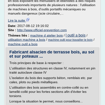
en bois exposent les menuisiers et ébénistes à des risques
professionnels importants de plusieurs natures : l'utilisation
de machines à bois, d'outils portatifs mécaniques ou
manuels dangereux (scie circulaire,...
Lire la suite
Date:
2017-08-12 19:16:02
Site :
http://www.officiel-prevention.com
l outil a bois
Thèmes liés :
machine d atelier bois
/
/
utilisation machine a bois
/
/
machine outil pour travailler le bois
machine outil a bois
Fabricant alsacien de terrasse bois, au sol
et sur poteaux ...
Trois principes de base à respecter :
L'utilisation des structures en classe IV, notamment en pin
traité autoclave classe IV
L'isolation du bois des supports béton, remblais etc. par
cales, plots ou pieds métalliques.
L'utilisation des bois assemblés en contre-collé ou en
lamellé-collé pour les fortes sections afin d'éviter les
torsions.
Lorsque la situation le permet, nous conseillons...