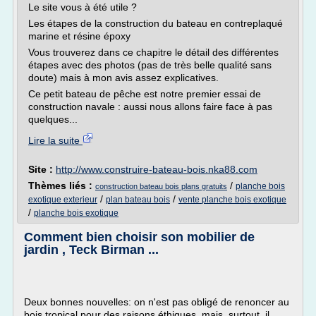
Le site vous à été utile ?
Les étapes de la construction du bateau en contreplaqué
marine et résine époxy
Vous trouverez dans ce chapitre le détail des différentes
étapes avec des photos (pas de très belle qualité sans
doute) mais à mon avis assez explicatives.
Ce petit bateau de pêche est notre premier essai de
construction navale : aussi nous allons faire face à pas
quelques...
Lire la suite
Site :
http://www.construire-bateau-bois.nka88.com
Thèmes liés :
/
planche bois
construction bateau bois plans gratuits
/
/
exotique exterieur
plan bateau bois
vente planche bois exotique
/
planche bois exotique
Comment bien choisir son mobilier de
jardin , Teck Birman ...
Deux bonnes nouvelles: on n'est pas obligé de renoncer au
bois tropical pour des raisons éthiques, mais, surtout, il