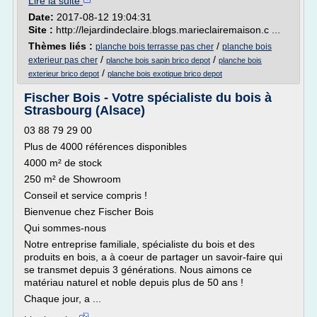
Lire la suite
Date:
2017-08-12 19:04:31
Site :
http://lejardindeclaire.blogs.marieclairemaison.c ...
Thèmes liés :
/
planche bois terrasse pas cher
planche bois
/
/
exterieur pas cher
planche bois sapin brico depot
planche bois
/
exterieur brico depot
planche bois exotique brico depot
Fischer Bois - Votre spécialiste du bois à
Strasbourg (Alsace)
03 88 79 29 00
Plus de 4000 références disponibles
4000 m² de stock
250 m² de Showroom
Conseil et service compris !
Bienvenue chez Fischer Bois
Qui sommes-nous
Notre entreprise familiale, spécialiste du bois et des
produits en bois, a à coeur de partager un savoir-faire qui
se transmet depuis 3 générations. Nous aimons ce
matériau naturel et noble depuis plus de 50 ans !
Chaque jour, a ...