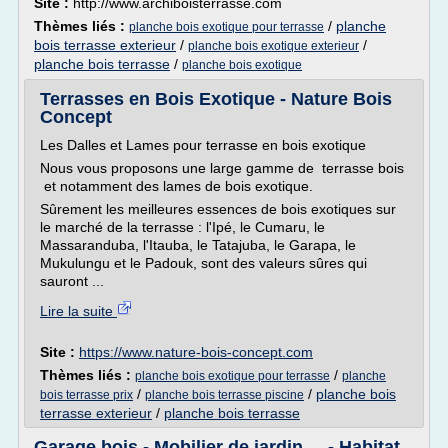
Site :
http://www.archiboisterrasse.com
Thèmes liés :
/
planche
planche bois exotique pour terrasse
bois terrasse exterieur
/
/
planche bois exotique exterieur
planche bois terrasse
/
planche bois exotique
Terrasses en Bois Exotique - Nature Bois
Concept
Les Dalles et Lames pour terrasse en bois exotique
Nous vous proposons une large gamme de terrasse bois
et notamment des lames de bois exotique.
Sûrement les meilleures essences de bois exotiques sur
le marché de la terrasse : l'Ipé, le Cumaru, le
Massaranduba, l'Itauba, le Tatajuba, le Garapa, le
Mukulungu et le Padouk, sont des valeurs sûres qui
sauront ...
Lire la suite
Site :
https://www.nature-bois-concept.com
Thèmes liés :
/
planche bois exotique pour terrasse
planche
/
/
planche bois
bois terrasse prix
planche bois terrasse piscine
terrasse exterieur
/
planche bois terrasse
Garage bois - Mobilier de jardin ... - Habitat