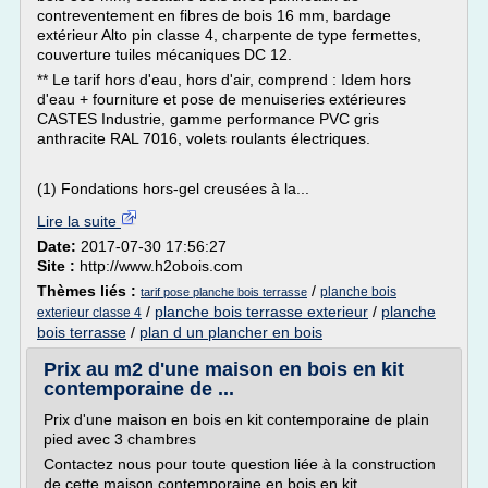
contreventement en fibres de bois 16 mm, bardage
extérieur Alto pin classe 4, charpente de type fermettes,
couverture tuiles mécaniques DC 12.
** Le tarif hors d'eau, hors d'air, comprend : Idem hors
d'eau + fourniture et pose de menuiseries extérieures
CASTES Industrie, gamme performance PVC gris
anthracite RAL 7016, volets roulants électriques.
(1) Fondations hors-gel creusées à la...
Lire la suite
Date:
2017-07-30 17:56:27
Site :
http://www.h2obois.com
Thèmes liés :
/
planche bois
tarif pose planche bois terrasse
/
planche bois terrasse exterieur
/
planche
exterieur classe 4
bois terrasse
/
plan d un plancher en bois
Prix au m2 d'une maison en bois en kit
contemporaine de ...
Prix d'une maison en bois en kit contemporaine de plain
pied avec 3 chambres
Contactez nous pour toute question liée à la construction
de cette maison contemporaine en bois en kit.