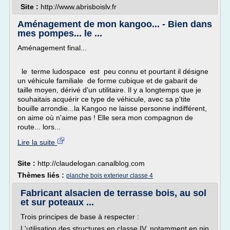
Site :
http://www.abrisboislv.fr
Aménagement de mon kangoo... - Bien dans
mes pompes... le ...
Aménagement final...
le terme ludospace est peu connu et pourtant il désigne
un véhicule familiale de forme cubique et de gabarit de
taille moyen, dérivé d'un utilitaire. Il y a longtemps que je
souhaitais acquérir ce type de véhicule, avec sa p'tite
bouille arrondie...la Kangoo ne laisse personne indifférent,
on aime où n'aime pas ! Elle sera mon compagnon de
route... lors...
Lire la suite
Site :
http://claudelogan.canalblog.com
Thèmes liés :
planche bois exterieur classe 4
Fabricant alsacien de terrasse bois, au sol
et sur poteaux ...
Trois principes de base à respecter :
L'utilisation des structures en classe IV, notamment en pin