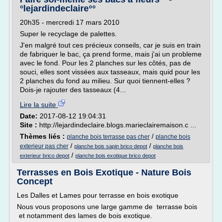
°lejardindeclaire°°
20h35 - mercredi 17 mars 2010
Super le recyclage de palettes.
J'en malgré tout ces précieux conseils, car je suis en train
de fabriquer le bac, ça prend forme, mais j'ai un probleme
avec le fond. Pour les 2 planches sur les côtés, pas de
souci, elles sont vissées aux tasseaux, mais quid pour les
2 planches du fond au milieu. Sur quoi tiennent-elles ?
Dois-je rajouter des tasseaux (4...
Lire la suite
Date:
2017-08-12 19:04:31
Site :
http://lejardindeclaire.blogs.marieclairemaison.c ...
Thèmes liés :
/
planche bois terrasse pas cher
planche bois
/
/
exterieur pas cher
planche bois sapin brico depot
planche bois
/
exterieur brico depot
planche bois exotique brico depot
Terrasses en Bois Exotique - Nature Bois
Concept
Les Dalles et Lames pour terrasse en bois exotique
Nous vous proposons une large gamme de terrasse bois
et notamment des lames de bois exotique.