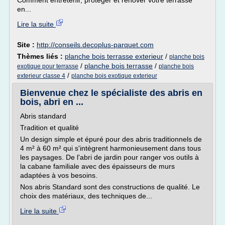
Comment entretenir, protéger et rénover votre terrasse
en...
Lire la suite
Site :
http://conseils.decoplus-parquet.com
Thèmes liés :
planche bois terrasse exterieur
/
planche bois
/
planche bois terrasse
/
exotique pour terrasse
planche bois
/
exterieur classe 4
planche bois exotique exterieur
Bienvenue chez le spécialiste des abris en
bois, abri en ...
Abris standard
Tradition et qualité
Un design simple et épuré pour des abris traditionnels de
4 m² à 60 m² qui s'intègrent harmonieusement dans tous
les paysages. De l'abri de jardin pour ranger vos outils à
la cabane familiale avec des épaisseurs de murs
adaptées à vos besoins.
Nos abris Standard sont des constructions de qualité. Le
choix des matériaux, des techniques de...
Lire la suite