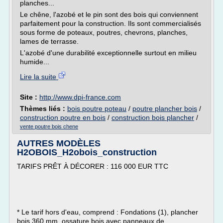
planches...
Le chêne, l'azobé et le pin sont des bois qui conviennent
parfaitement pour la construction. Ils sont commercialisés
sous forme de poteaux, poutres, chevrons, planches,
lames de terrasse.
L'azobé d'une durabilité exceptionnelle surtout en milieu
humide...
Lire la suite
Site :
http://www.dpi-france.com
Thèmes liés :
bois poutre poteau
/
poutre plancher bois
/
construction poutre en bois
/
construction bois plancher
/
vente poutre bois chene
AUTRES MODÈLES
H2OBOIS_H2obois_construction
TARIFS PRÊT À DÉCORER : 116 000 EUR TTC
* Le tarif hors d'eau, comprend : Fondations (1), plancher
bois 360 mm, ossature bois avec panneaux de