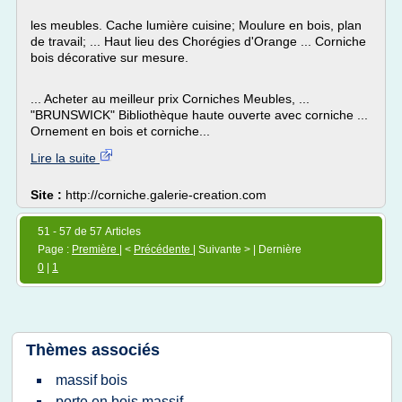
les meubles. Cache lumière cuisine; Moulure en bois, plan
de travail; ... Haut lieu des Chorégies d'Orange ... Corniche
bois décorative sur mesure.
... Acheter au meilleur prix Corniches Meubles, ...
"BRUNSWICK" Bibliothèque haute ouverte avec corniche ...
Ornement en bois et corniche...
Lire la suite
Site :
http://corniche.galerie-creation.com
51 - 57 de 57 Articles
Page :
Première
| <
Précédente
| Suivante > | Dernière
0
|
1
Thèmes associés
massif bois
porte en bois massif