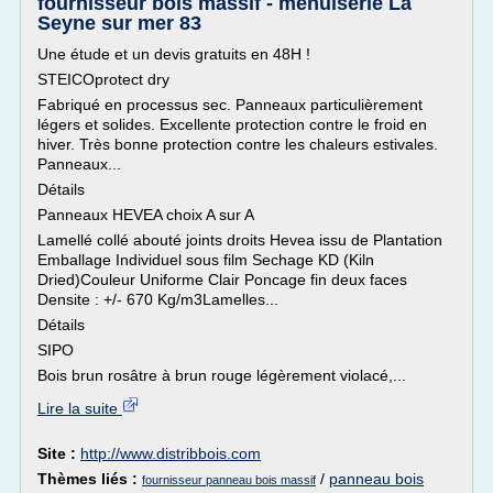
fournisseur bois massif - menuiserie La
Seyne sur mer 83
Une étude et un devis gratuits en 48H !
STEICOprotect dry
Fabriqué en processus sec. Panneaux particulièrement
légers et solides. Excellente protection contre le froid en
hiver. Très bonne protection contre les chaleurs estivales.
Panneaux...
Détails
Panneaux HEVEA choix A sur A
Lamellé collé abouté joints droits Hevea issu de Plantation
Emballage Individuel sous film Sechage KD (Kiln
Dried)Couleur Uniforme Clair Poncage fin deux faces
Densite : +/- 670 Kg/m3Lamelles...
Détails
SIPO
Bois brun rosâtre à brun rouge légèrement violacé,...
Lire la suite
Site :
http://www.distribbois.com
Thèmes liés :
/
panneau bois
fournisseur panneau bois massif