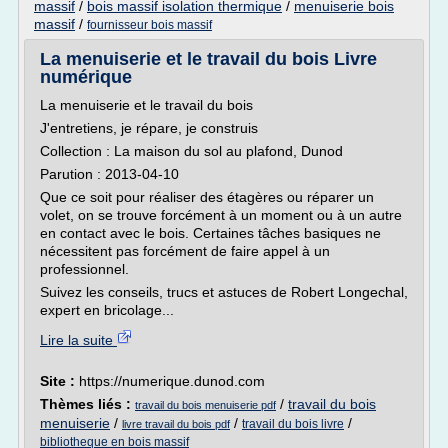
massif
/
bois massif isolation thermique
/
menuiserie bois
massif
/
fournisseur bois massif
La menuiserie et le travail du bois Livre
numérique
La menuiserie et le travail du bois
J'entretiens, je répare, je construis
Collection : La maison du sol au plafond, Dunod
Parution : 2013-04-10
Que ce soit pour réaliser des étagères ou réparer un
volet, on se trouve forcément à un moment ou à un autre
en contact avec le bois. Certaines tâches basiques ne
nécessitent pas forcément de faire appel à un
professionnel.
Suivez les conseils, trucs et astuces de Robert Longechal,
expert en bricolage...
Lire la suite
Site :
https://numerique.dunod.com
Thèmes liés :
/
travail du bois
travail du bois menuiserie pdf
menuiserie
/
/
/
travail du bois livre
livre travail du bois pdf
bibliotheque en bois massif