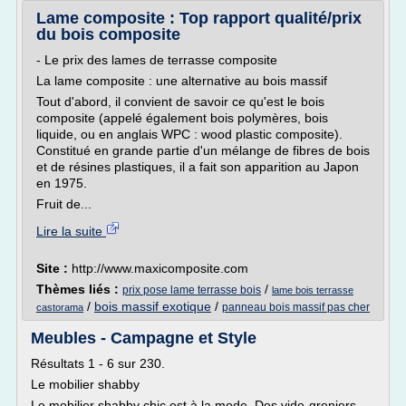
Lame composite : Top rapport qualité/prix
du bois composite
- Le prix des lames de terrasse composite
La lame composite : une alternative au bois massif
Tout d'abord, il convient de savoir ce qu'est le bois
composite (appelé également bois polymères, bois
liquide, ou en anglais WPC : wood plastic composite).
Constitué en grande partie d'un mélange de fibres de bois
et de résines plastiques, il a fait son apparition au Japon
en 1975.
Fruit de...
Lire la suite
Site :
http://www.maxicomposite.com
Thèmes liés :
/
prix pose lame terrasse bois
lame bois terrasse
/
bois massif exotique
/
panneau bois massif pas cher
castorama
Meubles - Campagne et Style
Résultats 1 - 6 sur 230.
Le mobilier shabby
Le mobilier shabby chic est à la mode. Des vide-greniers