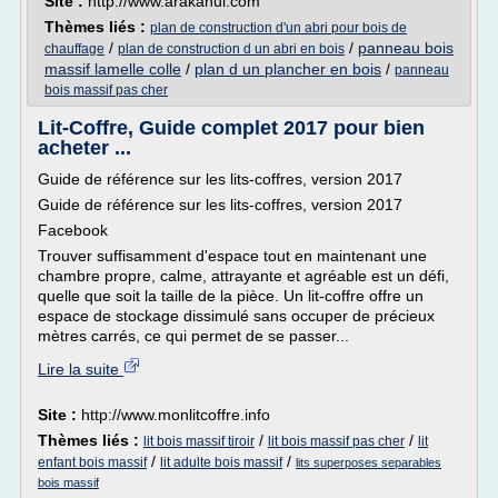
Site :
http://www.arakanui.com
Thèmes liés :
plan de construction d'un abri pour bois de
/
/
panneau bois
chauffage
plan de construction d un abri en bois
massif lamelle colle
/
plan d un plancher en bois
/
panneau
bois massif pas cher
Lit-Coffre, Guide complet 2017 pour bien
acheter ...
Guide de référence sur les lits-coffres, version 2017
Guide de référence sur les lits-coffres, version 2017
Facebook
Trouver suffisamment d'espace tout en maintenant une
chambre propre, calme, attrayante et agréable est un défi,
quelle que soit la taille de la pièce. Un lit-coffre offre un
espace de stockage dissimulé sans occuper de précieux
mètres carrés, ce qui permet de se passer...
Lire la suite
Site :
http://www.monlitcoffre.info
Thèmes liés :
/
/
lit bois massif tiroir
lit bois massif pas cher
lit
/
/
enfant bois massif
lit adulte bois massif
lits superposes separables
bois massif