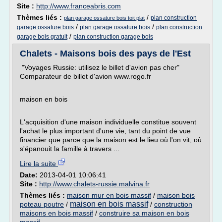
Site :
http://www.franceabris.com
Thèmes liés :
/
plan construction
plan garage ossature bois toit plat
/
/
garage ossature bois
plan garage ossature bois
plan construction
/
garage bois gratuit
plan construction garage bois
Chalets - Maisons bois des pays de l'Est
"Voyages Russie: utilisez le billet d'avion pas cher"
Comparateur de billet d'avion www.rogo.fr
maison en bois
L'acquisition d'une maison individuelle constitue souvent
l'achat le plus important d'une vie, tant du point de vue
financier que parce que la maison est le lieu où l'on vit, où
s'épanouit la famille à travers ...
Lire la suite
Date:
2013-04-01 10:06:41
Site :
http://www.chalets-russie.malvina.fr
Thèmes liés :
maison mur en bois massif
/
maison bois
maison en bois massif
poteau poutre
/
/
construction
maisons en bois massif
/
construire sa maison en bois