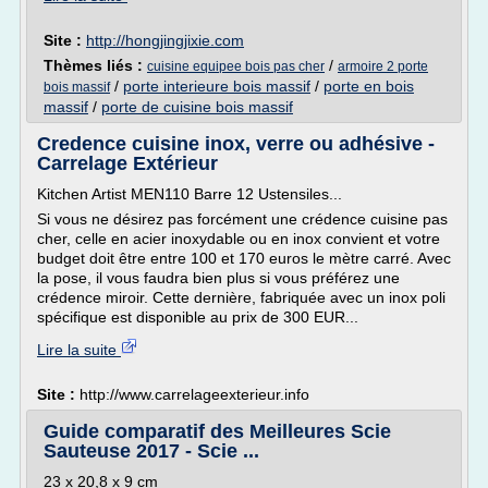
Site :
http://hongjingjixie.com
Thèmes liés :
/
cuisine equipee bois pas cher
armoire 2 porte
/
porte interieure bois massif
/
porte en bois
bois massif
massif
/
porte de cuisine bois massif
Credence cuisine inox, verre ou adhésive -
Carrelage Extérieur
Kitchen Artist MEN110 Barre 12 Ustensiles...
Si vous ne désirez pas forcément une crédence cuisine pas
cher, celle en acier inoxydable ou en inox convient et votre
budget doit être entre 100 et 170 euros le mètre carré. Avec
la pose, il vous faudra bien plus si vous préférez une
crédence miroir. Cette dernière, fabriquée avec un inox poli
spécifique est disponible au prix de 300 EUR...
Lire la suite
Site :
http://www.carrelageexterieur.info
Guide comparatif des Meilleures Scie
Sauteuse 2017 - Scie ...
23 x 20,8 x 9 cm