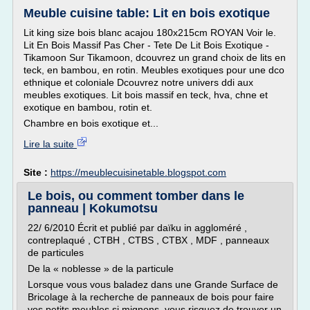
Meuble cuisine table: Lit en bois exotique
Lit king size bois blanc acajou 180x215cm ROYAN Voir le.
Lit En Bois Massif Pas Cher - Tete De Lit Bois Exotique -
Tikamoon Sur Tikamoon, dcouvrez un grand choix de lits en
teck, en bambou, en rotin. Meubles exotiques pour une dco
ethnique et coloniale Dcouvrez notre univers ddi aux
meubles exotiques. Lit bois massif en teck, hva, chne et
exotique en bambou, rotin et.
Chambre en bois exotique et...
Lire la suite
Site :
https://meublecuisinetable.blogspot.com
Le bois, ou comment tomber dans le
panneau | Kokumotsu
22/ 6/2010 Écrit et publié par daïku in aggloméré ,
contreplaqué , CTBH , CTBS , CTBX , MDF , panneaux
de particules
De la « noblesse » de la particule
Lorsque vous vous baladez dans une Grande Surface de
Bricolage à la recherche de panneaux de bois pour faire
vos petits meubles si mignons, vous risquez de trouver un