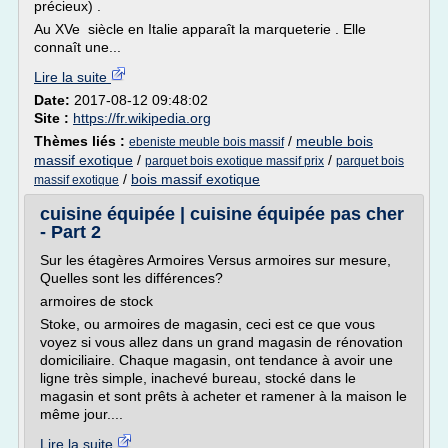
précieux) .
Au XVe siècle en Italie apparaît la marqueterie . Elle
connaît une...
Lire la suite
Date:
2017-08-12 09:48:02
Site :
https://fr.wikipedia.org
Thèmes liés :
/
meuble bois
ebeniste meuble bois massif
massif exotique
/
/
parquet bois exotique massif prix
parquet bois
/
bois massif exotique
massif exotique
cuisine équipée | cuisine équipée pas cher
- Part 2
Sur les étagères Armoires Versus armoires sur mesure,
Quelles sont les différences?
armoires de stock
Stoke, ou armoires de magasin, ceci est ce que vous
voyez si vous allez dans un grand magasin de rénovation
domiciliaire. Chaque magasin, ont tendance à avoir une
ligne très simple, inachevé bureau, stocké dans le
magasin et sont prêts à acheter et ramener à la maison le
même jour....
Lire la suite