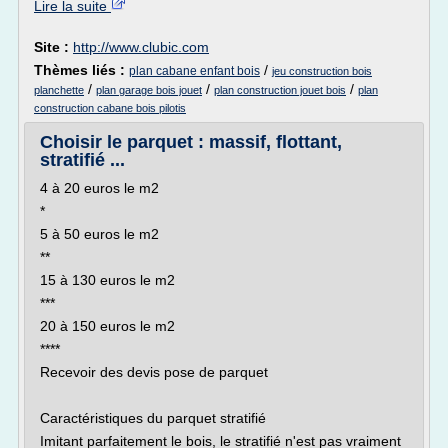
Lire la suite
Site :
http://www.clubic.com
Thèmes liés :
/
plan cabane enfant bois
jeu construction bois
/
/
/
planchette
plan garage bois jouet
plan construction jouet bois
plan
construction cabane bois pilotis
Choisir le parquet : massif, flottant,
stratifié ...
4 à 20 euros le m2
*
5 à 50 euros le m2
**
15 à 130 euros le m2
***
20 à 150 euros le m2
****
Recevoir des devis pose de parquet
Caractéristiques du parquet stratifié
Imitant parfaitement le bois, le stratifié n'est pas vraiment