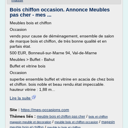
massif
Bois chiffon occasion. Annonce Meubles
pas cher - mes ...
Meubles bois et chiffon
Occasion
vends pour cause de déménagement, ensemble de salon
de marque bois et chiffon, de très bonne qualité et en
parfais état.
500 EUR, Bonneuil-sur-Marne 94, Val-de-Marne
Meubles > Buffet - Bahut
Buffet et vitrine bois
Occasion
superbe ensemble buffet et vitrine en acacia de chez bois
et chiffon. bois noble et beau rendu.état impeccable.
hauteur vitrine : 1,88 m...
Lire la suite
Site :
https://mes-occasions.com
Thèmes liés :
/
meuble bois et chiffon pas cher
bois et chiffon
/
/
magasin
magasin meuble et decoration
meuble bois et chiffon occasion
/
meuble bois et chiffon
meuble tv bois et chiffon