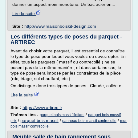
donner un aspect moin monotone. Un bac acier en...
Lire la suite
Site :
http://www.maisonboiskit-design.com
Les différents types de poses du parquet -
ARTIREC
Avant de choisir votre parquet, il est essentiel de connaître
le type de pose pour lequel vous voulez ou devez opter. En
effet, tous les parquets ( massif ou contrecollé ) ne se
posent pas de la même manière, et dans certains cas, le
type de pose sera imposé par les contraintes de la pièce
(rdc, étage, sol chauffant, etc.).
On distingue donc trois types de poses : Clouée, collée et...
Lire la suite
Site :
https://www.artirec.fr
Thèmes liés :
/
parquet bois massif flottant
parquet bois massif
/
parquet bois massif
/
/
prix
panneau bois massif contrecolle
mur
bois massif contrecolle
Meuble salle de bain rangement sous