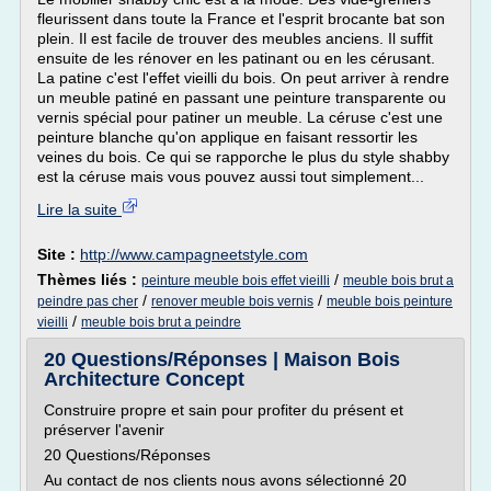
fleurissent dans toute la France et l'esprit brocante bat son
plein. Il est facile de trouver des meubles anciens. Il suffit
ensuite de les rénover en les patinant ou en les cérusant.
La patine c'est l'effet vieilli du bois. On peut arriver à rendre
un meuble patiné en passant une peinture transparente ou
vernis spécial pour patiner un meuble. La céruse c'est une
peinture blanche qu'on applique en faisant ressortir les
veines du bois. Ce qui se rapporche le plus du style shabby
est la céruse mais vous pouvez aussi tout simplement...
Lire la suite
Site :
http://www.campagneetstyle.com
Thèmes liés :
/
peinture meuble bois effet vieilli
meuble bois brut a
/
/
peindre pas cher
renover meuble bois vernis
meuble bois peinture
/
vieilli
meuble bois brut a peindre
20 Questions/Réponses | Maison Bois
Architecture Concept
Construire propre et sain pour profiter du présent et
préserver l'avenir
20 Questions/Réponses
Au contact de nos clients nous avons sélectionné 20