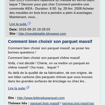
Juin 2013 Comment repeindre un meuble en vernis blanc
laque ? Decorer pour pas cher Comment peindre une
commode IKEA - Duration: 6:50. by. 28 Avr. 2008 Acheter
des meubles en bois brut a peindre a plein d.avantages.
Maintenant, vous...
Lire la suite
Date:
2016-08-25 18:28:03
Site :
http://meubletable.blogspot.com
Comment bien choisir son parquet massif
Comment bien choisir son parquet massif, se poser les
bonnes questions !
Comment bien choisir son parquet chêne massif.
Voilà, c'est décidé ! Chérie, on va mettre un parquet en
chêne massif ! Oui mais... lequel ?
Au delà de la qualité de sa fabrication, de son origine, de
son bilan carbone (les parquets chinois que vous trouvez
dans les grandes surfaces de bricolage ou chez les...
Lire la suite
Site :
http://www.leblogduparquet.com
Thèmes liés :
parquet bois massif
/
panneau bois massif pas