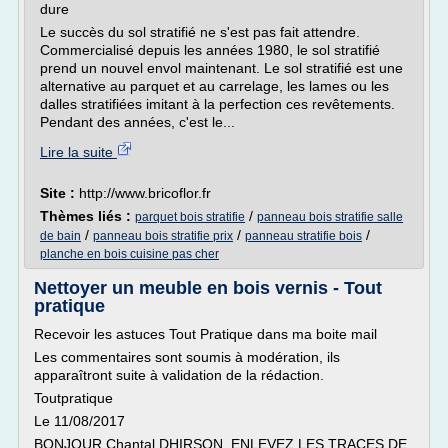
dure
Le succès du sol stratifié ne s'est pas fait attendre.
Commercialisé depuis les années 1980, le sol stratifié
prend un nouvel envol maintenant. Le sol stratifié est une
alternative au parquet et au carrelage, les lames ou les
dalles stratifiées imitant à la perfection ces revêtements.
Pendant des années, c'est le...
Lire la suite
Site :
http://www.bricoflor.fr
Thèmes liés :
/
parquet bois stratifie
panneau bois stratifie salle
/
/
/
de bain
panneau bois stratifie prix
panneau stratifie bois
planche en bois cuisine pas cher
Nettoyer un meuble en bois vernis - Tout
pratique
Recevoir les astuces Tout Pratique dans ma boite mail
Les commentaires sont soumis à modération, ils
apparaîtront suite à validation de la rédaction.
Toutpratique
Le 11/08/2017
BONJOUR Chantal DHIRSON, ENLEVEZ LES TRACES DE