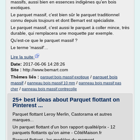
massifs, aussi bien en essences indigènes qu'en bois
exotiques.
Le parquet massif, c'est bien sûr le parquet traditionnel
connu depuis toujours et dont Bemart est spécialiste.
Le parquet massif, c'est aussi le parquet à coller mince, très
durable, qui remplacera une moquette par exemple.
Qu'est-ce que le parquet massif ?
Le terme 'massif'...
Lire la suite
Date:
2017-06-06 14:28:26
Site :
http://www.bemart.com
Thèmes liés :
/
parquet bois
parquet bois massif exotique
massif
/
/
panneau bois massif 10 mm
panneau bois massif pas
/
cher
panneau bois massif contrecolle
25+ best ideas about Parquet flottant on
Pinterest ...
Parquet flottant Leroy Merlin, Castorama et autres
marques...
Un parquet flottant d'un bon rapport qualité/prix - 12
parquets flottants qu'on aime - CôtéMaison.fr
Parquet flottant : les modèles du moment