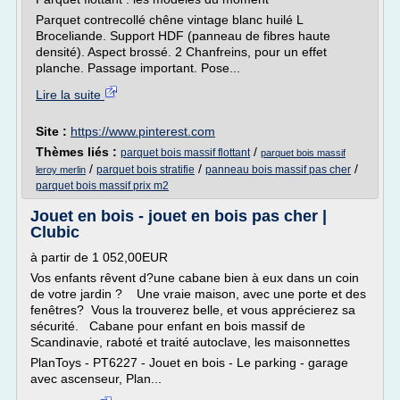
Parquet contrecollé chêne vintage blanc huilé L
Broceliande. Support HDF (panneau de fibres haute
densité). Aspect brossé. 2 Chanfreins, pour un effet
planche. Passage important. Pose...
Lire la suite
Site :
https://www.pinterest.com
Thèmes liés :
/
parquet bois massif flottant
parquet bois massif
/
/
/
parquet bois stratifie
panneau bois massif pas cher
leroy merlin
parquet bois massif prix m2
Jouet en bois - jouet en bois pas cher |
Clubic
à partir de 1 052,00EUR
Vos enfants rêvent d?une cabane bien à eux dans un coin
de votre jardin ? Une vraie maison, avec une porte et des
fenêtres? Vous la trouverez belle, et vous apprécierez sa
sécurité. Cabane pour enfant en bois massif de
Scandinavie, raboté et traité autoclave, les maisonnettes
PlanToys - PT6227 - Jouet en bois - Le parking - garage
avec ascenseur, Plan...