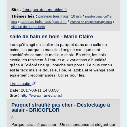
Site :
fabriquer-des-meubles.fr
Thèmes liés :
/
panneau bois massif 10 mm
meuble banc coffre
/
/
/
panneau bois massif pas cher
bois
vitesse de coupe fraisage bois
vitesse de coupe bois
salle de bain en bois - Marie Claire
Lorsqu'il s'agit d'installer du parquet dans une salle de
bains, les parquets massifs d'origine exotique sont
considérés comme le meilleur choix. En effet, les bois
exotiques résistent à l'eau et aux variations d'humidité
grâce à l'oléorésine qui bouche ses pores. Le plus connu
est le teck mais le doussié, l'ipé, le jatoba et le wengé sont
également recommandés. Utilisé pour les...
Lire la suite
Date:
2017-08-11 14:03:50
Site :
http://www.marieclaire.fr
Parquet stratifié pas cher - Déstockage à
saisir - BRICOFLOR
6
Parquet stratifié pas cher - Un sol tendance et élégant qui