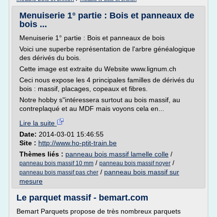
Menuiserie 1° partie : Bois et panneaux de
bois ...
Menuiserie 1° partie : Bois et panneaux de bois
Voici une superbe représentation de l'arbre généalogique
des dérivés du bois.
Cette image est extraite du Website www.lignum.ch
Ceci nous expose les 4 principales familles de dérivés du
bois : massif, placages, copeaux et fibres.
Notre hobby s"intéressera surtout au bois massif, au
contreplaqué et au MDF mais voyons cela en...
Lire la suite
Date:
2014-03-01 15:46:55
Site :
http://www.ho-ptit-train.be
Thèmes liés :
panneau bois massif lamelle colle
/
/
/
panneau bois massif 10 mm
panneau bois massif noyer
/
panneau bois massif sur
panneau bois massif pas cher
mesure
Le parquet massif - bemart.com
Bemart Parquets propose de très nombreux parquets